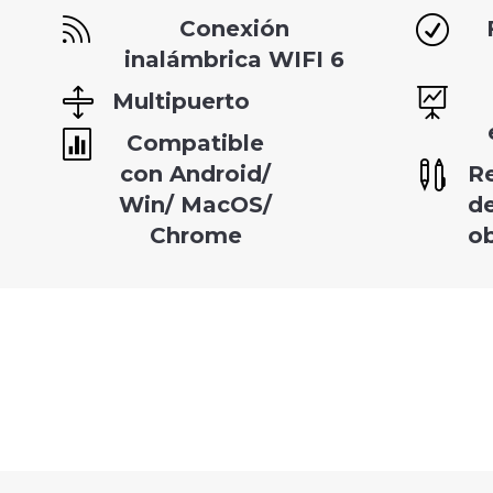

R
Conexión
inalámbrica WIFI 6


Multipuerto

Compatible

con Android/
R
Win/ MacOS/
de
Chrome
o