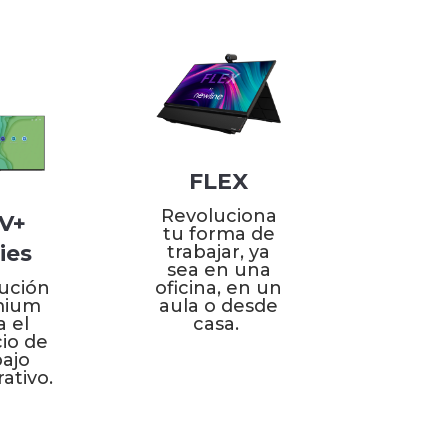
.
FLEX
Revoluciona
V+
tu forma de
ies
trabajar, ya
sea en una
oficina, en un
lución
aula o desde
mium
casa.
a el
io de
bajo
ativo.