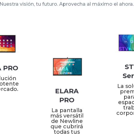
Nuestra visión, tu futuro. Aprovecha al máximo el ahora
ST
A PRO
Ser
lución
otente
La so
ercado.
ELARA
pre
par
PRO
espac
tra
La pantalla
corpor
más versátil
de Newline
que cubrirá
todas tus