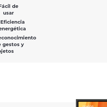
Fácil de
usar
Eficiencia
energética
econocimiento
 gestos y
bjetos