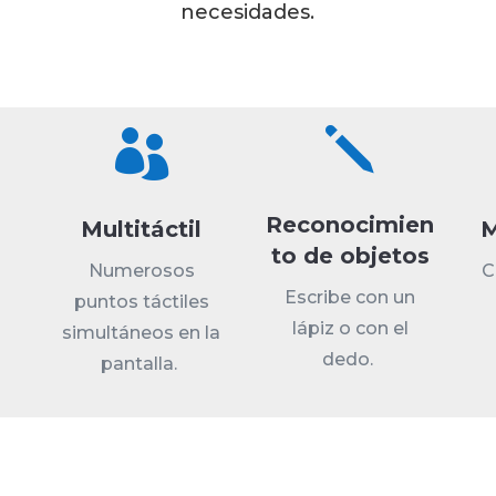
necesidades.
j

Reconocimien
Multitáctil
M
to de objetos
Numerosos
C
Escribe con un
puntos táctiles
lápiz o con el
simultáneos en la
dedo.
pantalla.