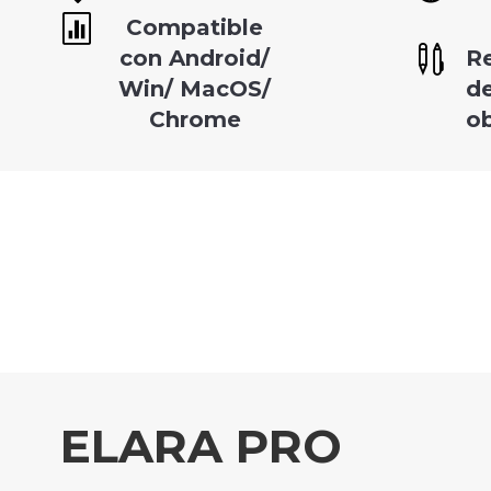

Compatible

con Android/
R
Win/ MacOS/
de
Chrome
o
ELARA PRO