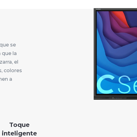
 que se
 que la
arra, el
s, colores
inen a
Toque
inteligente