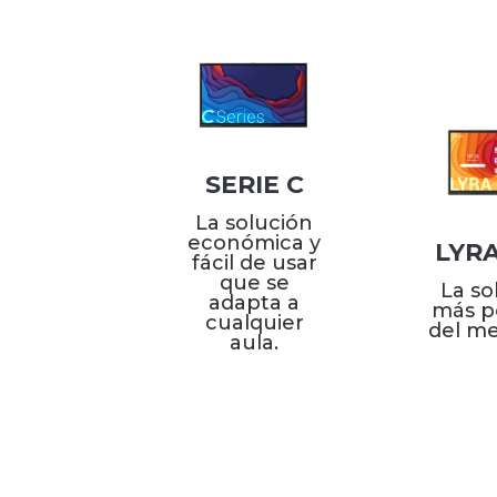
SERIE C
La solución
económica y
LYR
fácil de usar
que se
La so
adapta a
más p
cualquier
del m
aula.